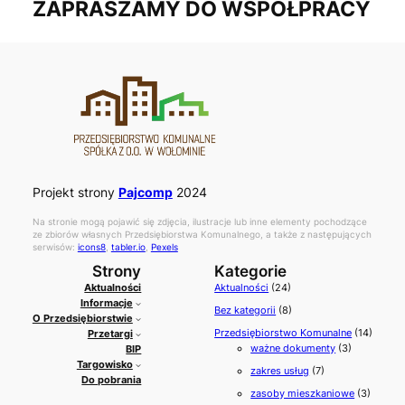
ZAPRASZAMY DO WSPÓŁPRACY
Projekt strony
Pajcomp
2024
Na stronie mogą pojawić się zdjęcia, ilustracje lub inne elementy pochodzące
ze zbiorów własnych Przedsiębiorstwa Komunalnego, a także z następujących
serwisów:
icons8
,
tabler.io
,
Pexels
Strony
Kategorie
Aktualności
Aktualności
(24)
Informacje
Bez kategorii
(8)
O Przedsiębiorstwie
Przedsiębiorstwo Komunalne
(14)
Przetargi
ważne dokumenty
(3)
BIP
Targowisko
zakres usług
(7)
Do pobrania
zasoby mieszkaniowe
(3)